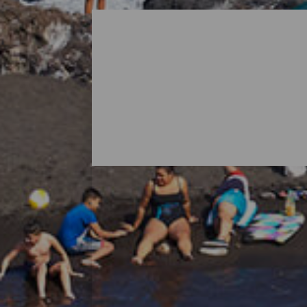
Alle strandene på La Pa
Når man tænker på La Palma, er det normal
øens natur byder også på overraskelser i f