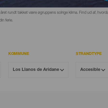
rge eller klipper, hvor du kan opleve følelsen af frihed. De har dog
ret rundt takket være øgruppens solrige klima. Find ud af, hvorda
n ferie.
KOMMUNE
STRANDTYPE