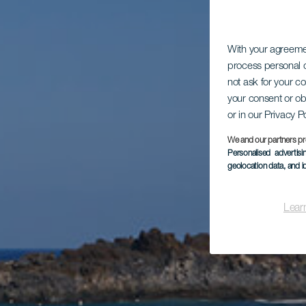
With your agreem
process personal d
not ask for your c
your consent or ob
or in our Privacy P
We and our partners pr
Personalised advertis
geolocation data, and i
Lear