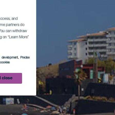
 access, and
Some partners do
. You can withdraw
ing on “Learn More”
s development
, Precise
l cookies
 close