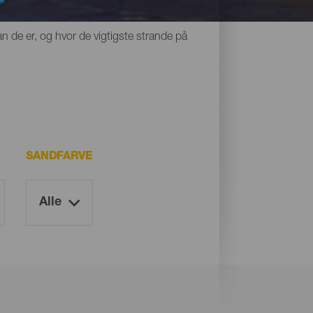
 alle noget til fælles: Deres unikke sorte
n de er, og hvor de vigtigste strande på
SANDFARVE