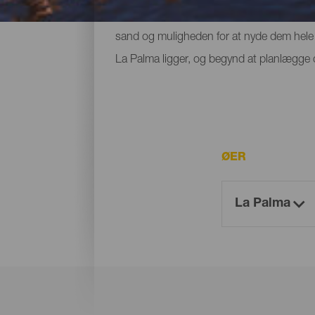
egen plads, og små strande ved foden af bje
sand og muligheden for at nyde dem hele å
La Palma ligger, og begynd at planlægge di
ØER