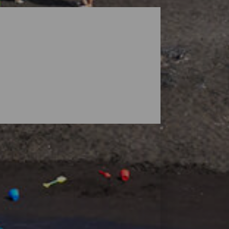
ke landskaber belagt med vulkaner, men
 en stor udstrækning, hvor du kan finde din