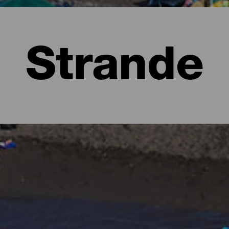
Strande
lma
t at forestille sig frodige skove fulde af grønne nuancer og bars
orm af strande. Der er bystrande med alle faciliteter, strande med