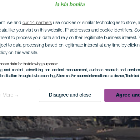
ent, we and
our 14 partners
use cookies or similar technologies to store,
ata like your visit on this website, IP addresses and cookie identifiers. 
onsent to process your data and rely on their legitimate business interest
ject to data processing based on legitimate interest at any time by click
olicy on this website.
ocess data for the following purposes:
ing and content, advertising and content measurement, audience research and service
dentification through device scanning
, Store and/or access information on a device
, Technica
n More →
Disagree and close
Agree and