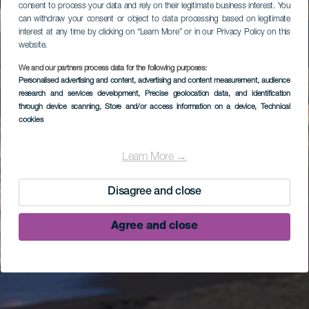
consent to process your data and rely on their legitimate business interest. You
can withdraw your consent or object to data processing based on legitimate
interest at any time by clicking on “Learn More” or in our Privacy Policy on this
website.
We and our partners process data for the following purposes:
Personalised advertising and content, advertising and content measurement, audience
research and services development
, Precise geolocation data, and identification
through device scanning
, Store and/or access information on a device
, Technical
cookies
Learn More →
Disagree and close
Agree and close