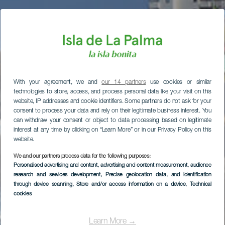
With your agreement, we and
our 14 partners
use cookies or similar
technologies to store, access, and process personal data like your visit on this
website, IP addresses and cookie identifiers. Some partners do not ask for your
consent to process your data and rely on their legitimate business interest. You
can withdraw your consent or object to data processing based on legitimate
interest at any time by clicking on “Learn More” or in our Privacy Policy on this
website.
We and our partners process data for the following purposes:
Personalised advertising and content, advertising and content measurement, audience
research and services development
, Precise geolocation data, and identification
through device scanning
, Store and/or access information on a device
, Technical
cookies
Learn More →