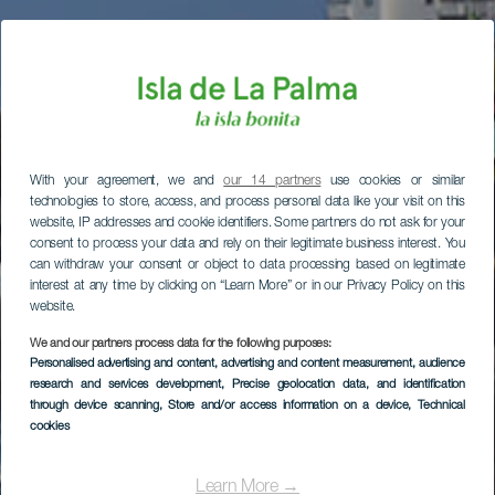
With your agreement, we and
our 14 partners
use cookies or similar
technologies to store, access, and process personal data like your visit on this
website, IP addresses and cookie identifiers. Some partners do not ask for your
consent to process your data and rely on their legitimate business interest. You
can withdraw your consent or object to data processing based on legitimate
interest at any time by clicking on “Learn More” or in our Privacy Policy on this
website.
We and our partners process data for the following purposes:
Personalised advertising and content, advertising and content measurement, audience
research and services development
, Precise geolocation data, and identification
through device scanning
, Store and/or access information on a device
, Technical
cookies
Learn More →