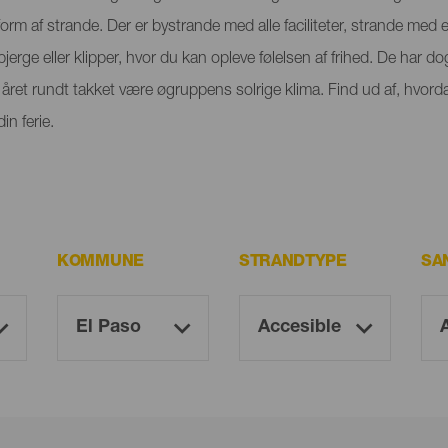
orm af strande. Der er bystrande med alle faciliteter, strande med
rge eller klipper, hvor du kan opleve følelsen af frihed. De har dog
ret rundt takket være øgruppens solrige klima. Find ud af, hvorda
n ferie.
KOMMUNE
STRANDTYPE
SA