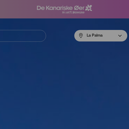
Menú
La Palma
navigation
La
Palma