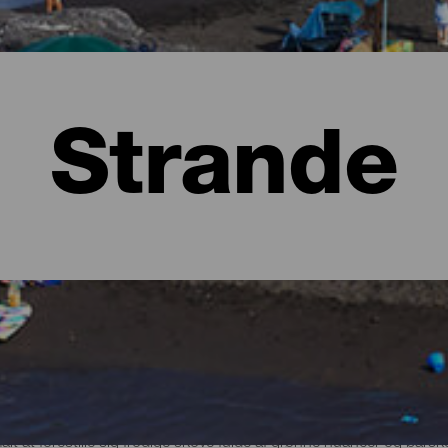
Strande
lma
t at forestille sig frodige skove fulde af grønne nuancer og bars