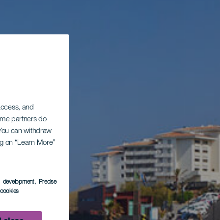
 access, and
Some partners do
. You can withdraw
ing on “Learn More”
s development
, Precise
l cookies