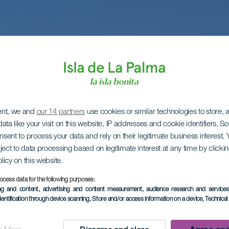
ent, we and
our 14 partners
use cookies or similar technologies to store,
ata like your visit on this website, IP addresses and cookie identifiers. 
onsent to process your data and rely on their legitimate business interest
ject to data processing based on legitimate interest at any time by click
olicy on this website.
ocess data for the following purposes:
ing and content, advertising and content measurement, audience research and service
dentification through device scanning
, Store and/or access information on a device
, Technica