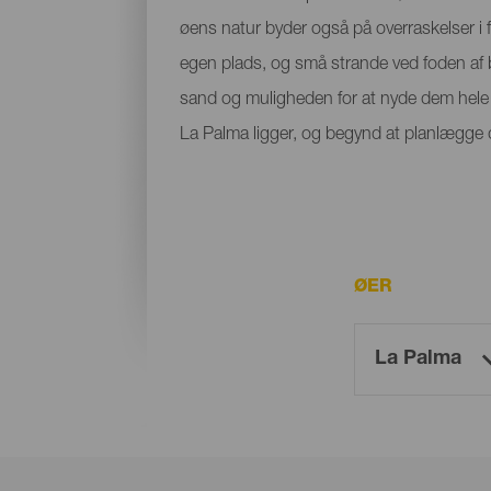
øens natur byder også på overraskelser i f
egen plads, og små strande ved foden af bje
sand og muligheden for at nyde dem hele å
La Palma ligger, og begynd at planlægge di
ØER