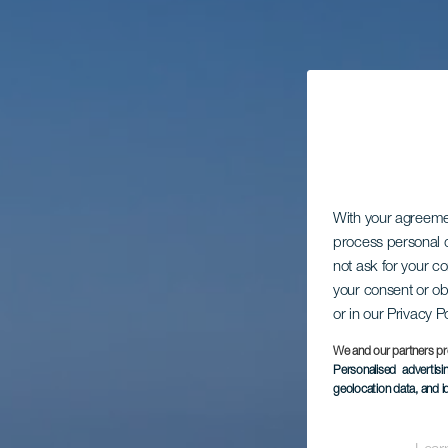
With your agreem
process personal d
not ask for your c
your consent or ob
or in our Privacy P
We and our partners pr
Personalised advertis
geolocation data, and i