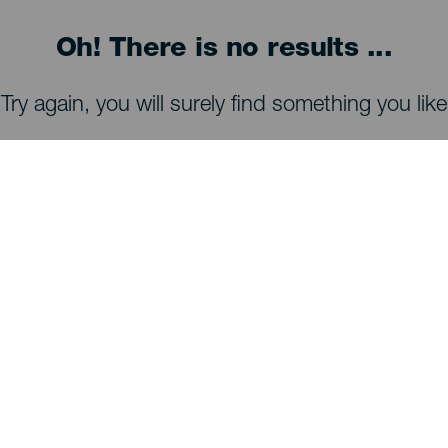
Oh! There is no results ...
Try again, you will surely find something you like
TING, MAN BØR SE OG FORETAGE SIG
Observatorier på La Palma
Stier på La Palma
Strande på La Palma