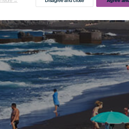
n More →
Disagree and close
Agree and