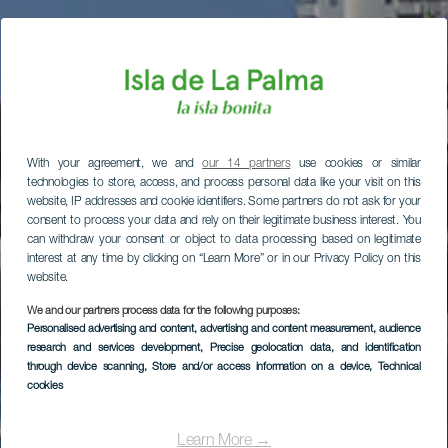
With your agreement, we and
our 14 partners
use cookies or similar
technologies to store, access, and process personal data like your visit on this
website, IP addresses and cookie identifiers. Some partners do not ask for your
consent to process your data and rely on their legitimate business interest. You
can withdraw your consent or object to data processing based on legitimate
interest at any time by clicking on “Learn More” or in our Privacy Policy on this
website.
We and our partners process data for the following purposes:
Personalised advertising and content, advertising and content measurement, audience
research and services development
, Precise geolocation data, and identification
through device scanning
, Store and/or access information on a device
, Technical
cookies
Learn More →