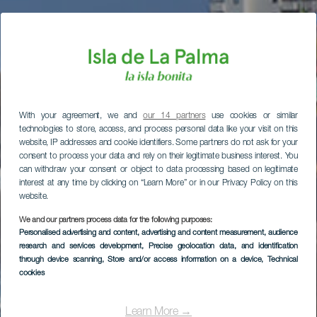
With your agreement, we and
our 14 partners
use cookies or similar
technologies to store, access, and process personal data like your visit on this
website, IP addresses and cookie identifiers. Some partners do not ask for your
consent to process your data and rely on their legitimate business interest. You
can withdraw your consent or object to data processing based on legitimate
interest at any time by clicking on “Learn More” or in our Privacy Policy on this
website.
We and our partners process data for the following purposes:
Personalised advertising and content, advertising and content measurement, audience
research and services development
, Precise geolocation data, and identification
through device scanning
, Store and/or access information on a device
, Technical
cookies
Learn More →