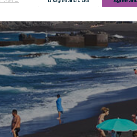
n More →
Disagree and close
Agree and