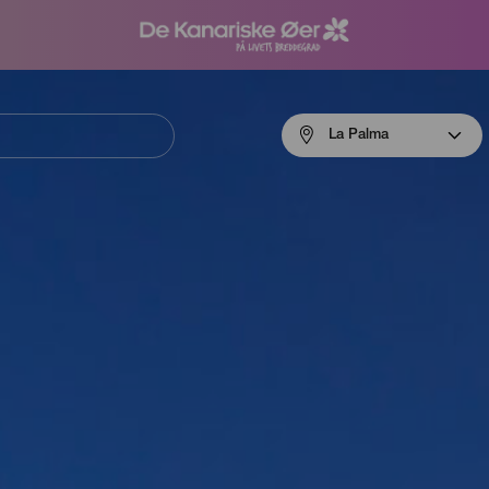
Menú
La Palma
navigation
La
Palma