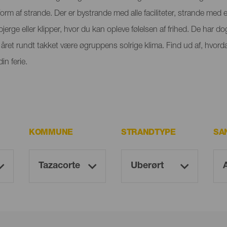
orm af strande. Der er bystrande med alle faciliteter, strande med
rge eller klipper, hvor du kan opleve følelsen af frihed. De har dog
ret rundt takket være øgruppens solrige klima. Find ud af, hvorda
n ferie.
KOMMUNE
STRANDTYPE
SA