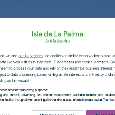
ent, we and
our 14 partners
use cookies or similar technologies to store,
ata like your visit on this website, IP addresses and cookie identifiers. 
onsent to process your data and rely on their legitimate business interest
ject to data processing based on legitimate interest at any time by click
olicy on this website.
ocess data for the following purposes:
ing and content, advertising and content measurement, audience research and service
dentification through device scanning
, Store and/or access information on a device
, Technica