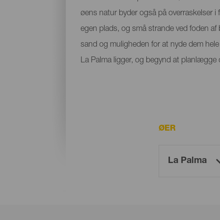
øens natur byder også på overraskelser i f
egen plads, og små strande ved foden af bje
sand og muligheden for at nyde dem hele å
La Palma ligger, og begynd at planlægge di
ØER