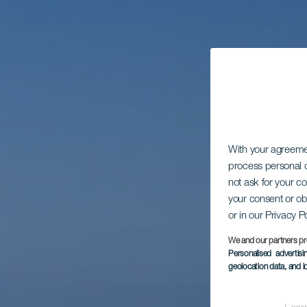
With your agreem
process personal d
not ask for your c
your consent or ob
or in our Privacy P
We and our partners pr
Personalised advertis
geolocation data, and i