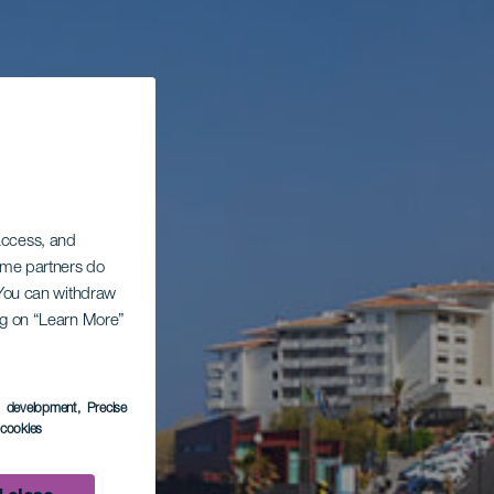
 access, and
Some partners do
. You can withdraw
ing on “Learn More”
s development
, Precise
l cookies