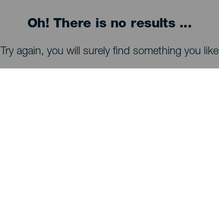
Oh! There is no results ...
Try again, you will surely find something you like
TING, MAN BØR SE OG FORETAGE SIG
Observatorier på La Palma
Stier på La Palma
Strande på La Palma