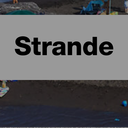
Strande
lma
t at forestille sig frodige skove fulde af grønne nuancer og bars