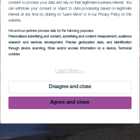
consent to process your data and rely on their legitimate business interest. You
can withdraw your consent or object to data processing based on legitimate
interest at any time by clicking on “Learn More” or in our Privacy Policy on this
website.
We and our partners process data for the following purposes:
Personalised advertising and content, advertising and content measurement, audience
research and services development
, Precise geolocation data, and identification
through device scanning
, Store and/or access information on a device
, Technical
cookies
Learn More →
Disagree and close
Agree and close