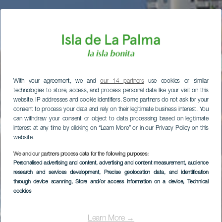
With your agreement, we and
our 14 partners
use cookies or similar
technologies to store, access, and process personal data like your visit on this
website, IP addresses and cookie identifiers. Some partners do not ask for your
consent to process your data and rely on their legitimate business interest. You
can withdraw your consent or object to data processing based on legitimate
interest at any time by clicking on “Learn More” or in our Privacy Policy on this
website.
We and our partners process data for the following purposes:
Personalised advertising and content, advertising and content measurement, audience
research and services development
, Precise geolocation data, and identification
through device scanning
, Store and/or access information on a device
, Technical
cookies
Learn More →