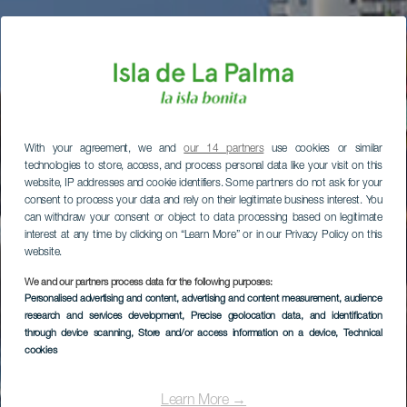
With your agreement, we and
our 14 partners
use cookies or similar
technologies to store, access, and process personal data like your visit on this
website, IP addresses and cookie identifiers. Some partners do not ask for your
consent to process your data and rely on their legitimate business interest. You
can withdraw your consent or object to data processing based on legitimate
interest at any time by clicking on “Learn More” or in our Privacy Policy on this
website.
We and our partners process data for the following purposes:
Personalised advertising and content, advertising and content measurement, audience
research and services development
, Precise geolocation data, and identification
through device scanning
, Store and/or access information on a device
, Technical
cookies
Learn More →