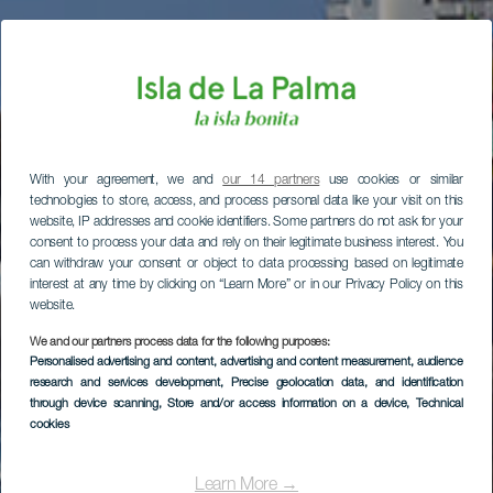
With your agreement, we and
our 14 partners
use cookies or similar
technologies to store, access, and process personal data like your visit on this
website, IP addresses and cookie identifiers. Some partners do not ask for your
consent to process your data and rely on their legitimate business interest. You
can withdraw your consent or object to data processing based on legitimate
interest at any time by clicking on “Learn More” or in our Privacy Policy on this
website.
We and our partners process data for the following purposes:
Personalised advertising and content, advertising and content measurement, audience
research and services development
, Precise geolocation data, and identification
through device scanning
, Store and/or access information on a device
, Technical
cookies
Learn More →