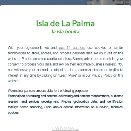
With your agreement, we and
our 14 partners
use cookies or similar
technologies to store, access, and process personal data like your visit on this
website, IP addresses and cookie identifiers. Some partners do not ask for your
consent to process your data and rely on their legitimate business interest. You
can withdraw your consent or object to data processing based on legitimate
interest at any time by clicking on “Learn More” or in our Privacy Policy on this
website.
We and our partners process data for the following purposes:
Personalised advertising and content, advertising and content measurement, audience
research and services development
, Precise geolocation data, and identification
through device scanning
, Store and/or access information on a device
, Technical
cookies
Learn More →