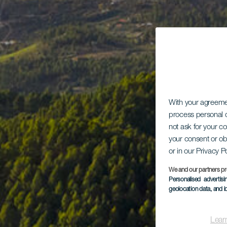
With your agreem
process personal d
not ask for your c
your consent or ob
or in our Privacy P
We and our partners pr
Personalised advertis
geolocation data, and i
Lear