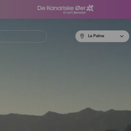
Menú
La Palma
navigation
La
Palma