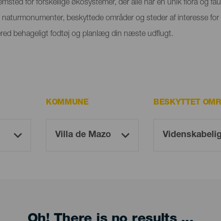
emsted for forskellige økosystemer, der alle har en unik flora og f
g naturmonumenter, beskyttede områder og steder af interesse for 
red behageligt fodtøj og planlæg din næste udflugt.
KOMMUNE
BESKYTTET OM
Oh! There is no results ...