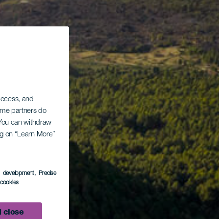
 access, and
Some partners do
. You can withdraw
ing on “Learn More”
s development
, Precise
l cookies
 close