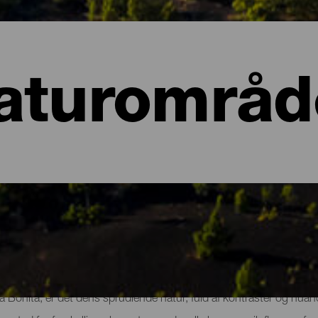
aturområd
er på La Palma
sla Bonita, er det dens sprudlende natur, fuld af kontraster og n