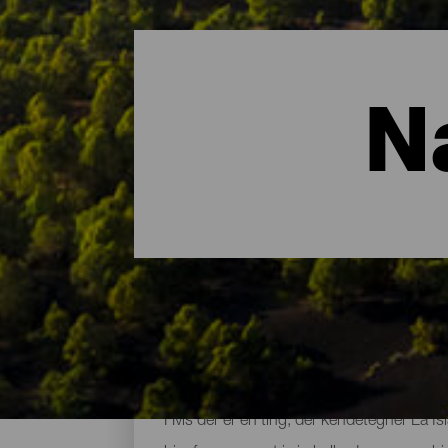
N
De vigtigste naturområd
Hvis der er én ting, der kendetegner La I