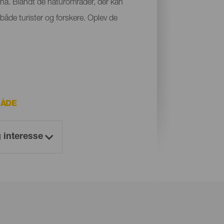
auna. Blandt de naturområder, der kan
både turister og forskere. Oplev de
RÅDE