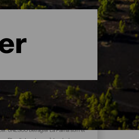
er
uancer. UNESCO betragter La Palma som et