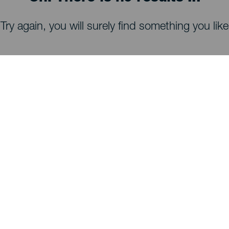
Try again, you will surely find something you like
TING, MAN BØR SE OG FORETAGE SIG
Observatorier på La Palma
Stier på La Palma
Strande på La Palma
Udsigtspunkter på La Palma