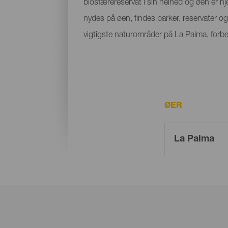
biosfærereservat i sin helhed og øen er hj
nydes på øen, findes parker, reservater o
vigtigste naturområder på La Palma, forbe
ØER