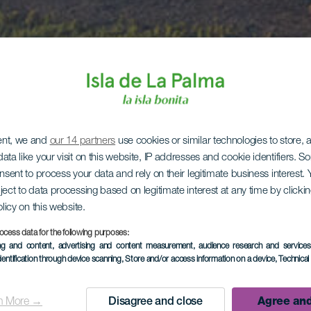
ent, we and
our 14 partners
use cookies or similar technologies to store,
ata like your visit on this website, IP addresses and cookie identifiers. 
onsent to process your data and rely on their legitimate business interest
ject to data processing based on legitimate interest at any time by click
olicy on this website.
ocess data for the following purposes:
ing and content, advertising and content measurement, audience research and service
dentification through device scanning
, Store and/or access information on a device
, Technica
n More →
Disagree and close
Agree and