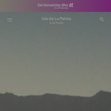
Gå
til
hovedindhold