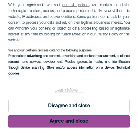
With your agreement, we and
our 14 partners
use cookies or similar
technologies to store, access, and process personal data like your visit on this
website, IP addresses and cookie identifiers. Some partners do not ask for your
consent to process your data and rely on their legitimate business interest. You
can withdraw your consent or object to data processing based on legitimate
interest at any time by clicking on “Learn More” or in our Privacy Policy on this
website.
We and our partners process data for the following purposes:
Personalised advertising and content, advertising and content measurement, audience
research and services development
, Precise geolocation data, and identification
through device scanning
, Store and/or access information on a device
, Technical
cookies
Learn More →
Disagree and close
Agree and close