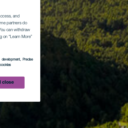
 access, and
Some partners do
. You can withdraw
ing on “Learn More”
s development
, Precise
l cookies
 close