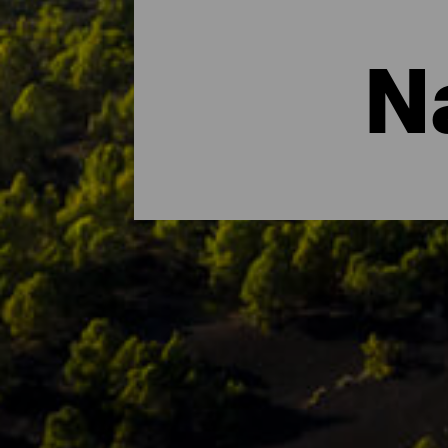
N
De vigtigste naturområd
Hvis der er én ting, der kendetegner La I
biosfærereservat i sin helhed og øen er hj
nydes på øen, findes parker, reservater o