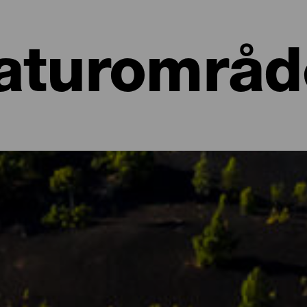
aturområd
er på La Palma
sla Bonita, er det dens sprudlende natur, fuld af kontraster og n
emsted for forskellige økosystemer, der alle har en unik flora og f
g naturmonumenter, beskyttede områder og steder af interesse for 