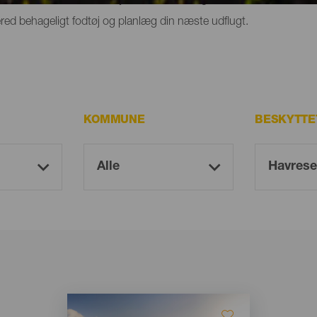
red behageligt fodtøj og planlæg din næste udflugt.
KOMMUNE
BESKYTTE
Imagen
Imagen
Listado