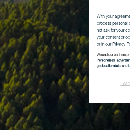
With your agreem
process personal d
not ask for your c
your consent or ob
or in our Privacy P
We and our partners pr
Personalised advertis
geolocation data, and i
Lear