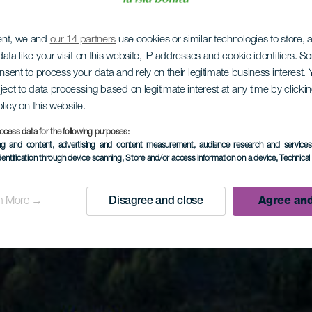
ent, we and
our 14 partners
use cookies or similar technologies to store,
ata like your visit on this website, IP addresses and cookie identifiers. 
onsent to process your data and rely on their legitimate business interest
ject to data processing based on legitimate interest at any time by click
olicy on this website.
ocess data for the following purposes:
ing and content, advertising and content measurement, audience research and service
dentification through device scanning
, Store and/or access information on a device
, Technica
n More →
Disagree and close
Agree and