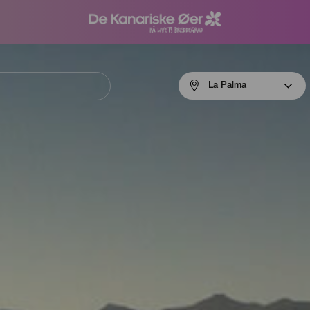
Menú
La Palma
navigation
La
Palma