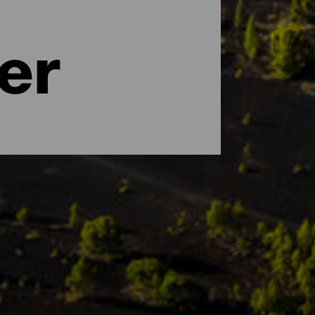
er
uancer. UNESCO betragter La Palma som et
auna. Blandt de naturområder, der kan
både turister og forskere. Oplev de