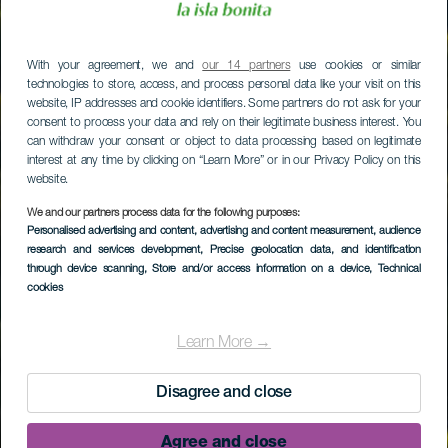
With your agreement, we and
our 14 partners
use cookies or similar
technologies to store, access, and process personal data like your visit on this
website, IP addresses and cookie identifiers. Some partners do not ask for your
consent to process your data and rely on their legitimate business interest. You
can withdraw your consent or object to data processing based on legitimate
interest at any time by clicking on “Learn More” or in our Privacy Policy on this
website.
We and our partners process data for the following purposes:
Personalised advertising and content, advertising and content measurement, audience
research and services development
, Precise geolocation data, and identification
through device scanning
, Store and/or access information on a device
, Technical
cookies
Learn More →
Disagree and close
Agree and close