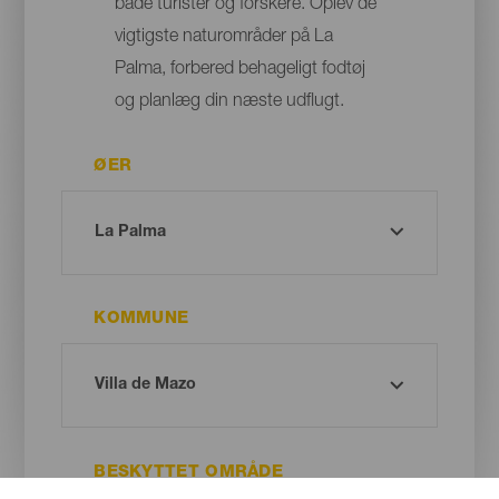
både turister og forskere. Oplev de
vigtigste naturområder på La
Palma, forbered behageligt fodtøj
og planlæg din næste udflugt.
ØER
KOMMUNE
BESKYTTET OMRÅDE