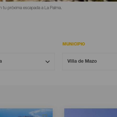
en tu próxima escapada a La Palma.
MUNICIPIO
Imagen
Imagen
Listado