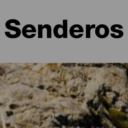
Senderos
senderos de La Palma
 mejor despacio, paso a paso. La Palma cuenta con una red de sende
go más de 700 kilómetros cuadrados considerados, al completo, u
a, pasear entre volcanes y acabar con un baño en el mar o camina