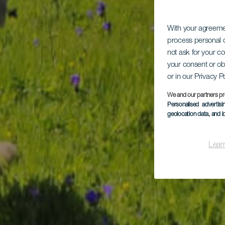
With your agreem
process personal d
not ask for your c
your consent or ob
or in our Privacy P
We and our partners pr
Personalised advertis
geolocation data, and i
Lear