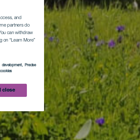
 access, and
Some partners do
. You can withdraw
ing on “Learn More”
s development
, Precise
l cookies
 close