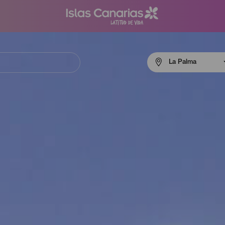
Menú
La Palma
navigation
La
Palma