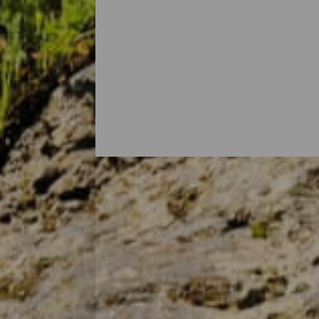
Las principales rutas y 
La belleza natural de la isla se disfruta
señalizados para conocer de cerca sus al
Atravesar bosques milenarios de laurisilv