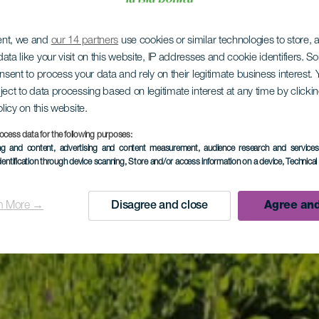
ent, we and
our 14 partners
use cookies or similar technologies to store,
ata like your visit on this website, IP addresses and cookie identifiers. 
onsent to process your data and rely on their legitimate business interest
ject to data processing based on legitimate interest at any time by click
olicy on this website.
ocess data for the following purposes:
ing and content, advertising and content measurement, audience research and service
dentification through device scanning
, Store and/or access information on a device
, Technica
n More →
Disagree and close
Agree and