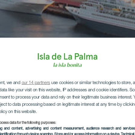
ent, we and
our 14 partners
use cookies or similar technologies to store,
ata like your visit on this website, IP addresses and cookie identifiers. 
onsent to process your data and rely on their legitimate business interest
ject to data processing based on legitimate interest at any time by click
olicy on this website.
ocess data for the following purposes:
ing and content, advertising and content measurement, audience research and service
dentification through device scanning
, Store and/or access information on a device
, Technica