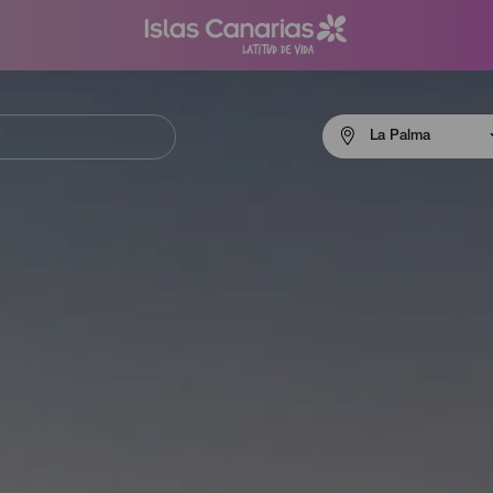
Menú
La Palma
navigation
La
Palma