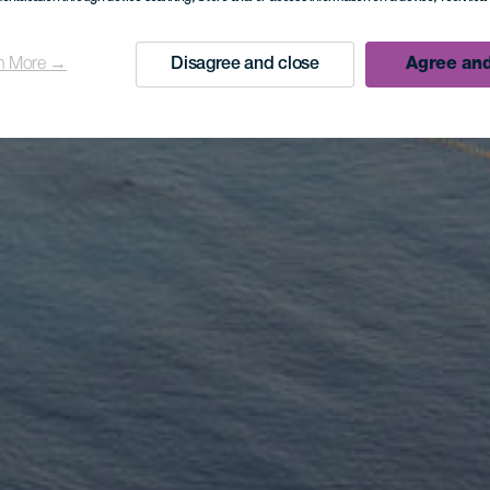
n More →
Disagree and close
Agree and