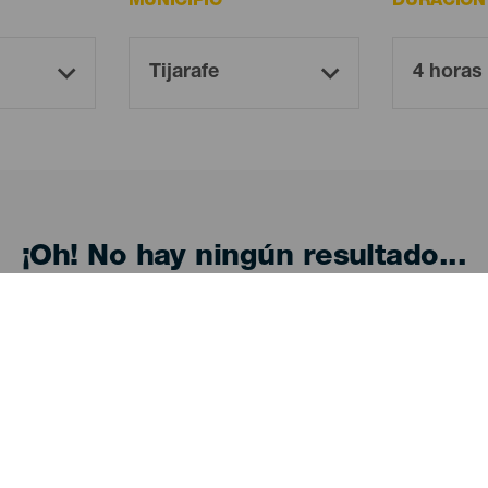
MUNICIPIO
DURACIÓN
¡Oh! No hay ningún resultado...
eba otra vez, seguro que das con algo que te gu