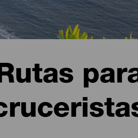
Rutas par
crucerista