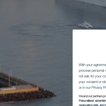
With your agreem
process personal d
not ask for your c
your consent or ob
or in our Privacy P
We and our partners pr
Personalised advertis
geolocation data, and i