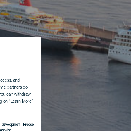
 access, and
Some partners do
. You can withdraw
ing on “Learn More”
s development
, Precise
l cookies