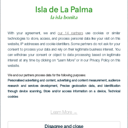
With your agreement, we and
our 14 partners
use cookies or similar
technologies to store, access, and process personal data like your visit on this
website, IP addresses and cookie identifiers. Some partners do not ask for your
consent to process your data and rely on their legitimate business interest. You
can withdraw your consent or object to data processing based on legitimate
interest at any time by clicking on “Learn More” or in our Privacy Policy on this
website.
We and our partners process data for the following purposes:
Personalised advertising and content, advertising and content measurement, audience
research and services development
, Precise geolocation data, and identification
through device scanning
, Store and/or access information on a device
, Technical
cookies
Learn More →
Disagree and close