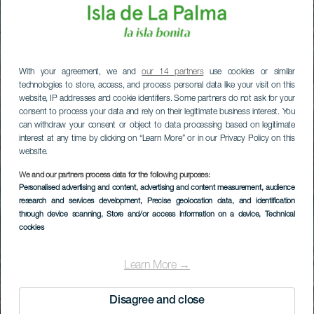
With your agreement, we and
our 14 partners
use cookies or similar
technologies to store, access, and process personal data like your visit on this
website, IP addresses and cookie identifiers. Some partners do not ask for your
consent to process your data and rely on their legitimate business interest. You
can withdraw your consent or object to data processing based on legitimate
interest at any time by clicking on “Learn More” or in our Privacy Policy on this
website.
We and our partners process data for the following purposes:
Personalised advertising and content, advertising and content measurement, audience
research and services development
, Precise geolocation data, and identification
through device scanning
, Store and/or access information on a device
, Technical
cookies
Learn More →
Disagree and close