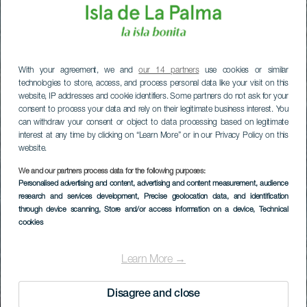
With your agreement, we and
our 14 partners
use cookies or similar
technologies to store, access, and process personal data like your visit on this
website, IP addresses and cookie identifiers. Some partners do not ask for your
consent to process your data and rely on their legitimate business interest. You
can withdraw your consent or object to data processing based on legitimate
interest at any time by clicking on “Learn More” or in our Privacy Policy on this
website.
We and our partners process data for the following purposes:
Personalised advertising and content, advertising and content measurement, audience
research and services development
, Precise geolocation data, and identification
through device scanning
, Store and/or access information on a device
, Technical
cookies
Learn More →
Disagree and close