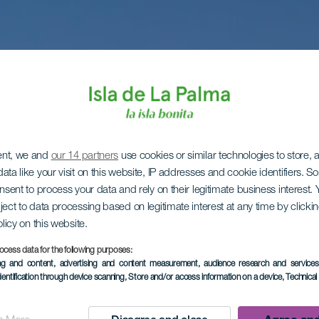
ent, we and
our 14 partners
use cookies or similar technologies to store,
ata like your visit on this website, IP addresses and cookie identifiers. 
onsent to process your data and rely on their legitimate business interest
ject to data processing based on legitimate interest at any time by click
olicy on this website.
ocess data for the following purposes:
ing and content, advertising and content measurement, audience research and service
dentification through device scanning
, Store and/or access information on a device
, Technica