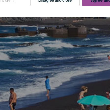
n More →
Disagree and close
Agree and