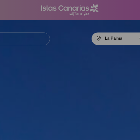
Menú
La Palma
navigation
La
Palma