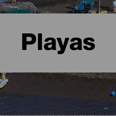
Playas
alma
 frondosos bosques llenos de tonalidades de verde y escarpados 