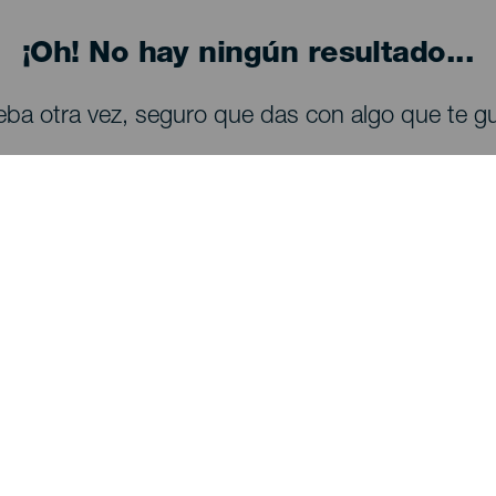
¡Oh! No hay ningún resultado...
eba otra vez, seguro que das con algo que te gu
QUE VER Y HACER
Observación de estrellas en La Palma
Senderos en La Palma
Playas en La Palma