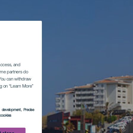
 access, and
Some partners do
. You can withdraw
ing on “Learn More”
s development
, Precise
l cookies