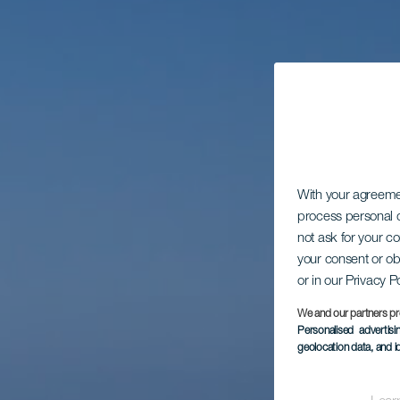
With your agreem
process personal d
not ask for your c
your consent or ob
or in our Privacy P
We and our partners pr
Personalised advertis
geolocation data, and i