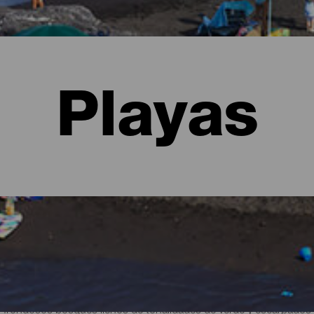
Playas
alma
 frondosos bosques llenos de tonalidades de verde y escarpados 