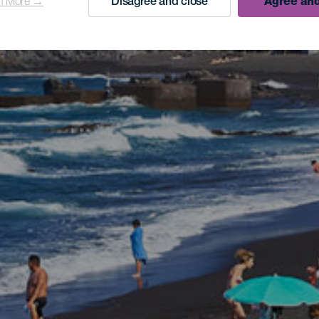
n More →
Disagree and close
Agree and