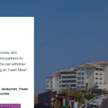
 access, and
Some partners do
. You can withdraw
ing on “Learn More”
s development
, Precise
l cookies