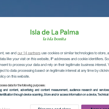
ent, we and
our 14 partners
use cookies or similar technologies to store,
ata like your visit on this website, IP addresses and cookie identifiers. 
onsent to process your data and rely on their legitimate business interest
ject to data processing based on legitimate interest at any time by click
olicy on this website.
ocess data for the following purposes:
ing and content, advertising and content measurement, audience research and service
dentification through device scanning
, Store and/or access information on a device
, Technica