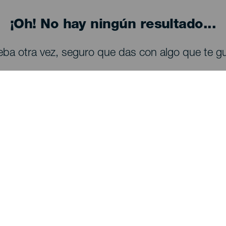
¡Oh! No hay ningún resultado...
eba otra vez, seguro que das con algo que te gu
QUE VER Y HACER
Observación de estrellas en La Palma
Senderos en La Palma
Playas en La Palma