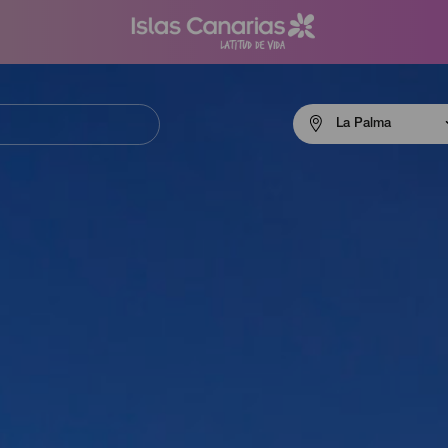
Menú
La Palma
navigation
La
Palma