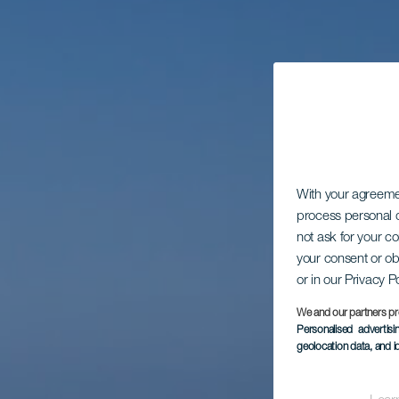
With your agreem
process personal d
not ask for your c
your consent or ob
or in our Privacy P
We and our partners pr
Personalised advertis
geolocation data, and i