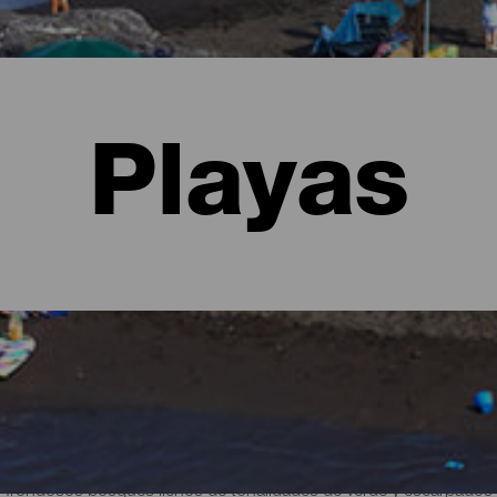
Playas
alma
 frondosos bosques llenos de tonalidades de verde y escarpados 