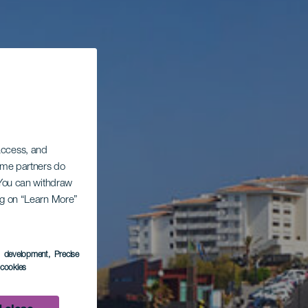
 access, and
Some partners do
. You can withdraw
ing on “Learn More”
s development
, Precise
l cookies