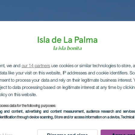
ent, we and
our 14 partners
use cookies or similar technologies to store,
ata like your visit on this website, IP addresses and cookie identifiers. 
onsent to process your data and rely on their legitimate business interest
ject to data processing based on legitimate interest at any time by click
olicy on this website.
ocess data for the following purposes:
ing and content, advertising and content measurement, audience research and service
dentification through device scanning
, Store and/or access information on a device
, Technica