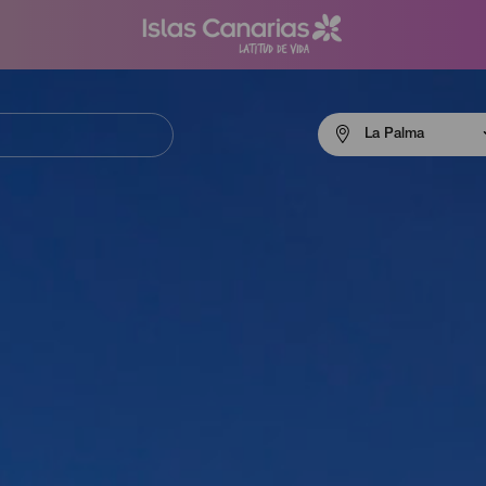
Menú
La Palma
navigation
La
Palma