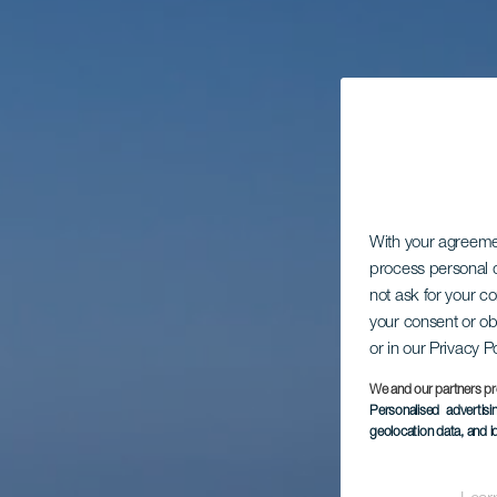
With your agreem
process personal d
not ask for your c
your consent or ob
or in our Privacy P
We and our partners pr
Personalised advertis
geolocation data, and i