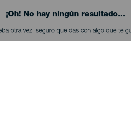
¡Oh! No hay ningún resultado...
eba otra vez, seguro que das con algo que te gu
QUE VER Y HACER
Observación de estrellas en La Palma
Senderos en La Palma
Playas en La Palma