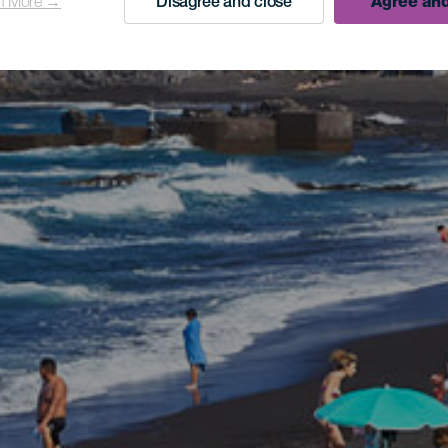
n More →
Disagree and close
Agree and