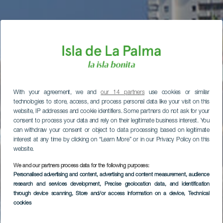
With your agreement, we and
our 14 partners
use cookies or similar
technologies to store, access, and process personal data like your visit on this
website, IP addresses and cookie identifiers. Some partners do not ask for your
consent to process your data and rely on their legitimate business interest. You
can withdraw your consent or object to data processing based on legitimate
interest at any time by clicking on “Learn More” or in our Privacy Policy on this
website.
We and our partners process data for the following purposes:
Personalised advertising and content, advertising and content measurement, audience
research and services development
, Precise geolocation data, and identification
through device scanning
, Store and/or access information on a device
, Technical
cookies