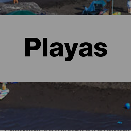
Playas
alma
 frondosos bosques llenos de tonalidades de verde y escarpados 