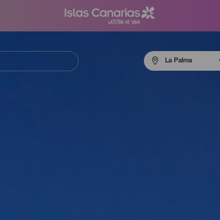
Menú
La Palma
navigation
La
Palma