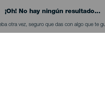
¡Oh! No hay ningún resultado...
eba otra vez, seguro que das con algo que te gu
QUE VER Y HACER
Observación de estrellas en La Palma
Senderos en La Palma
Playas en La Palma