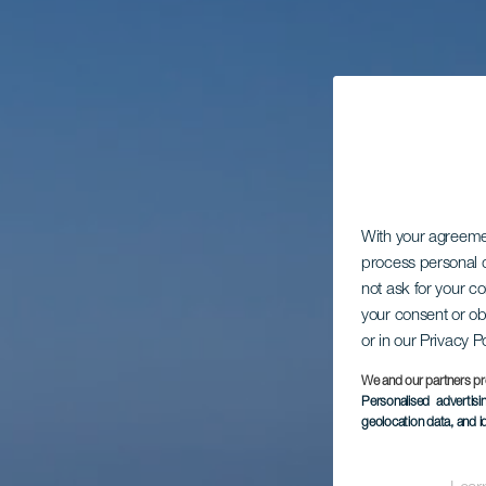
With your agreem
process personal d
not ask for your c
your consent or ob
or in our Privacy P
We and our partners pr
Personalised advertis
geolocation data, and i