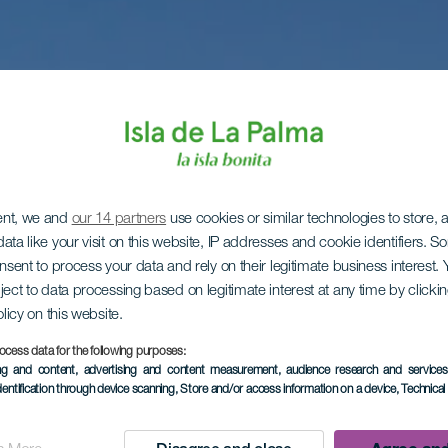
ent, we and
our 14 partners
use cookies or similar technologies to store,
ata like your visit on this website, IP addresses and cookie identifiers. 
onsent to process your data and rely on their legitimate business interest
ject to data processing based on legitimate interest at any time by click
olicy on this website.
ocess data for the following purposes:
ing and content, advertising and content measurement, audience research and service
dentification through device scanning
, Store and/or access information on a device
, Technica