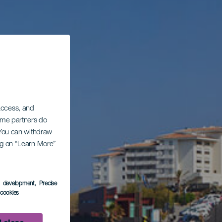
 access, and
Some partners do
. You can withdraw
ing on “Learn More”
s development
, Precise
l cookies