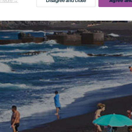
n More →
Disagree and close
Agree and