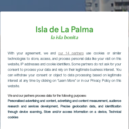
With your agreement, we and
our 14 partners
use cookies or similar
technologies to store, access, and process personal data like your visit on this
website, IP addresses and cookie identifiers. Some partners do not ask for your
consent to process your data and rely on their legitimate business interest. You
can withdraw your consent or object to data processing based on legitimate
interest at any time by clicking on “Learn More” or in our Privacy Policy on this
website.
We and our partners process data for the following purposes:
Personalised advertising and content, advertising and content measurement, audience
research and services development
, Precise geolocation data, and identification
through device scanning
, Store and/or access information on a device
, Technical
cookies