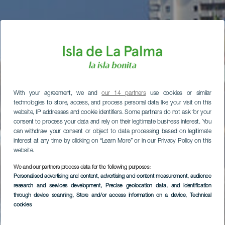
With your agreement, we and
our 14 partners
use cookies or similar
technologies to store, access, and process personal data like your visit on this
website, IP addresses and cookie identifiers. Some partners do not ask for your
consent to process your data and rely on their legitimate business interest. You
can withdraw your consent or object to data processing based on legitimate
interest at any time by clicking on “Learn More” or in our Privacy Policy on this
website.
We and our partners process data for the following purposes:
Personalised advertising and content, advertising and content measurement, audience
research and services development
, Precise geolocation data, and identification
through device scanning
, Store and/or access information on a device
, Technical
cookies