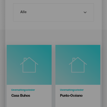
Categoría
Overnattingssteder
Categoría
Overnattingssteder
Titular
Titular
Casa Buhos
Punto-Océano