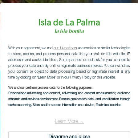
With your agreement, we and
our 14 partners
use cookies or similar technologies
to store, access, and process personal data like your visit on this website, IP
addresses and cookie identifiers. Some partners do not ask for your consent to
process your data and rely on their legitimate business interest. You can withdraw
your consent or object to data processing based on legitimate interest at any
time by clicking on “Learn More” or in our Privacy Policy on this website.
We and our partners process data for the following purposes:
Personalised advertising and content, advertising and content measurement, audience
research and services development
, Precise geolocation data, and identification through
device scanning
, Store and/or access information on a device
, Technical cookies
Learn More →
Disagree and close