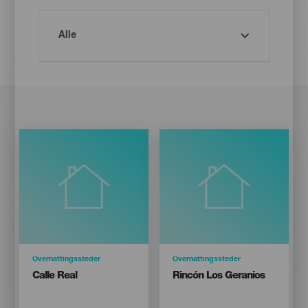
Categoría
Overnattingssteder
Categoría
Overnattingssteder
Titular
Titular
Calle Real
Rincón Los Geranios