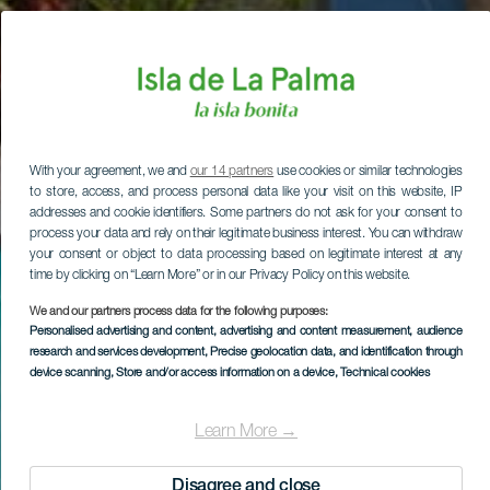
With your agreement, we and
our 14 partners
use cookies or similar technologies
to store, access, and process personal data like your visit on this website, IP
addresses and cookie identifiers. Some partners do not ask for your consent to
process your data and rely on their legitimate business interest. You can withdraw
your consent or object to data processing based on legitimate interest at any
time by clicking on “Learn More” or in our Privacy Policy on this website.
We and our partners process data for the following purposes:
Personalised advertising and content, advertising and content measurement, audience
research and services development
, Precise geolocation data, and identification through
device scanning
, Store and/or access information on a device
, Technical cookies
Learn More →
Disagree and close