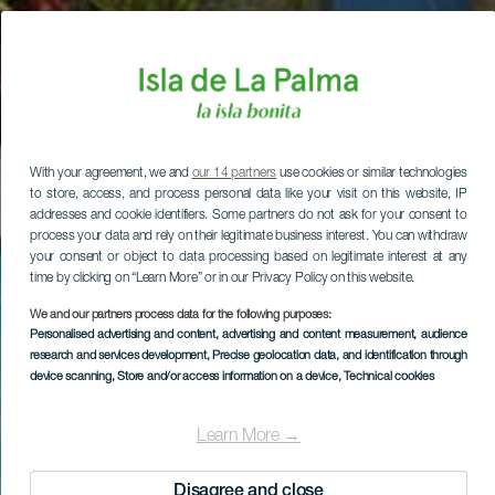
With your agreement, we and
our 14 partners
use cookies or similar technologies
to store, access, and process personal data like your visit on this website, IP
addresses and cookie identifiers. Some partners do not ask for your consent to
process your data and rely on their legitimate business interest. You can withdraw
your consent or object to data processing based on legitimate interest at any
time by clicking on “Learn More” or in our Privacy Policy on this website.
We and our partners process data for the following purposes:
Personalised advertising and content, advertising and content measurement, audience
research and services development
, Precise geolocation data, and identification through
device scanning
, Store and/or access information on a device
, Technical cookies
Learn More →
Disagree and close