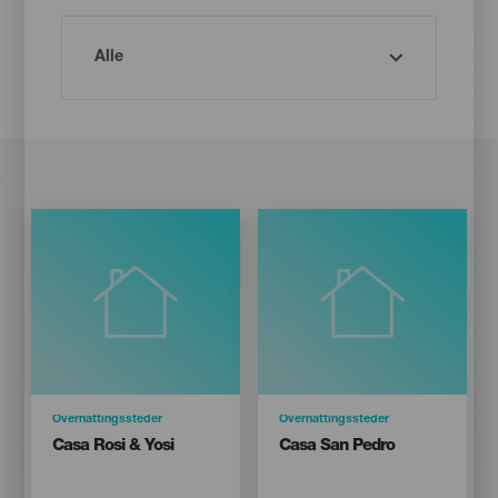
Categoría
Overnattingssteder
Categoría
Overnattingssteder
Titular
Titular
Casa Rosi & Yosi
Casa San Pedro