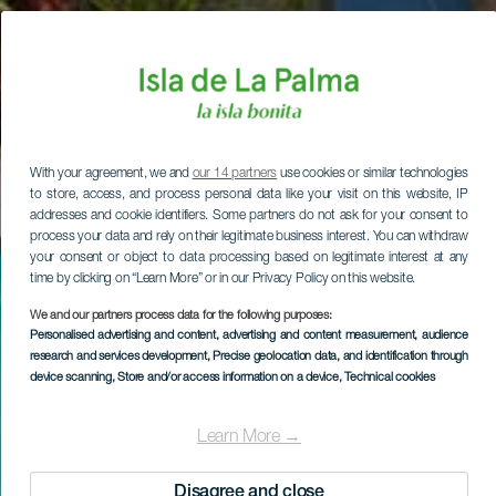
With your agreement, we and
our 14 partners
use cookies or similar technologies
to store, access, and process personal data like your visit on this website, IP
addresses and cookie identifiers. Some partners do not ask for your consent to
process your data and rely on their legitimate business interest. You can withdraw
your consent or object to data processing based on legitimate interest at any
time by clicking on “Learn More” or in our Privacy Policy on this website.
We and our partners process data for the following purposes:
Personalised advertising and content, advertising and content measurement, audience
research and services development
, Precise geolocation data, and identification through
device scanning
, Store and/or access information on a device
, Technical cookies
Learn More →
Disagree and close