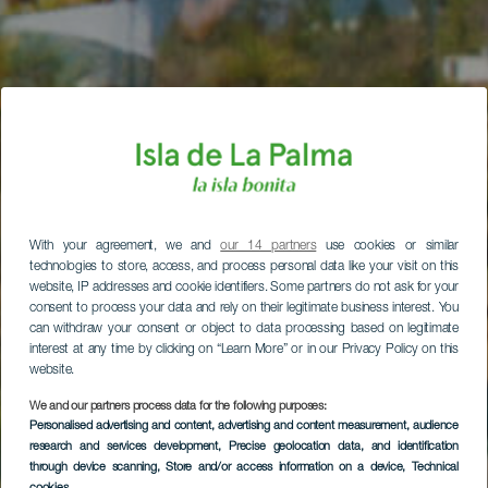
With your agreement, we and
our 14 partners
use cookies or similar
technologies to store, access, and process personal data like your visit on this
website, IP addresses and cookie identifiers. Some partners do not ask for your
consent to process your data and rely on their legitimate business interest. You
can withdraw your consent or object to data processing based on legitimate
interest at any time by clicking on “Learn More” or in our Privacy Policy on this
website.
We and our partners process data for the following purposes:
Personalised advertising and content, advertising and content measurement, audience
research and services development
, Precise geolocation data, and identification
through device scanning
, Store and/or access information on a device
, Technical