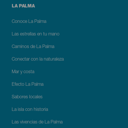
Menú
LA PALMA
footer
La
Palma
Conoce La Palma
Las estrellas en tu mano
Caminos de La Palma
Conectar con la naturaleza
Mar y costa
Efecto La Palma
Sabores locales
La isla con historia
Las vivencias de La Palma