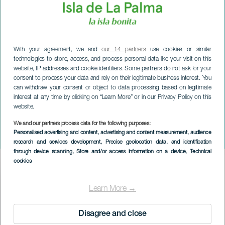
With your agreement, we and
our 14 partners
use cookies or similar
technologies to store, access, and process personal data like your visit on this
website, IP addresses and cookie identifiers. Some partners do not ask for your
consent to process your data and rely on their legitimate business interest. You
can withdraw your consent or object to data processing based on legitimate
interest at any time by clicking on “Learn More” or in our Privacy Policy on this
website.
LA PALMA
Torneo Voley Playa
We and our partners process data for the following purposes:
Personalised advertising and content, advertising and content measurement, audience
Tazacorte
research and services development
, Precise geolocation data, and identification
through device scanning
, Store and/or access information on a device
, Technical
cookies
Imagen
Listado
Learn More →
Disagree and close