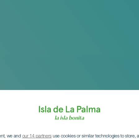
ent, we and
our 14 partners
use cookies or similar technologies to store,