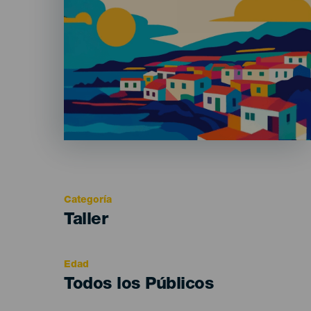
Categoría
Categoría
Taller
del
evento
Edad
Edad
Todos los Públicos
Recomendada