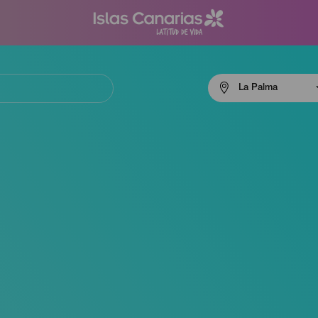
Menú
La Palma
navigation
La
Palma