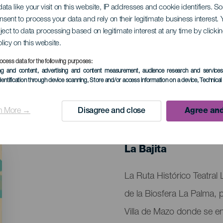
ata like your visit on this website, IP addresses and cookie identifiers. 
onsent to process your data and rely on their legitimate business interest
ject to data processing based on legitimate interest at any time by click
rico teatral
olicy on this website.
ocess data for the following purposes:
ing and content, advertising and content measurement, audience research and service
dentification through device scanning
, Store and/or access information on a device
, Technica
n More →
Disagree and close
Agree and
EVENTO PASADO
06 Septiembre 202
Localidad
La Bajita
Descripción
La Ruta Histórico Teatral 
del
de la Biosfera La Palma, p
evento
Villa de Mazo donde se en