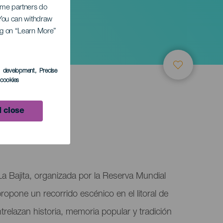
Some partners do
. You can withdraw
ing on “Learn More”
s development
, Precise
l cookies
 close
5
La Bajita, organizada por la Reserva Mundial
ropone un recorrido escénico en el litoral de
trelazan historia, memoria popular y tradición