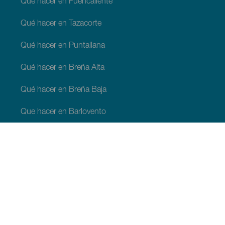
Qué hacer en Fuencaliente
Qué hacer en Tazacorte
Qué hacer en Puntallana
Qué hacer en Breña Alta
Qué hacer en Breña Baja
Que hacer en Barlovento
Qué hacer en Garafia
Qué hacer en Los Llanos de Aridane
Qué hacer en Puntagorda
Qué hacer en San Andrés y Sauces
Qué hacer en Tijarafe