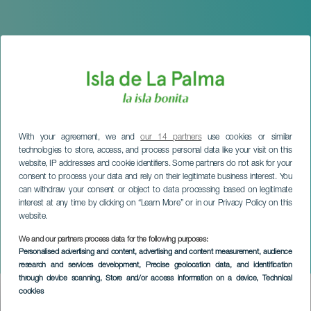
With your agreement, we and
our 14 partners
use cookies or similar
technologies to store, access, and process personal data like your visit on this
website, IP addresses and cookie identifiers. Some partners do not ask for your
consent to process your data and rely on their legitimate business interest. You
can withdraw your consent or object to data processing based on legitimate
interest at any time by clicking on “Learn More” or in our Privacy Policy on this
website.
We and our partners process data for the following purposes:
LA PALMA
Personalised advertising and content, advertising and content measurement, audience
Rock Festival
research and services development
, Precise geolocation data, and identification
through device scanning
, Store and/or access information on a device
, Technical
cookies
Imagen
Listado