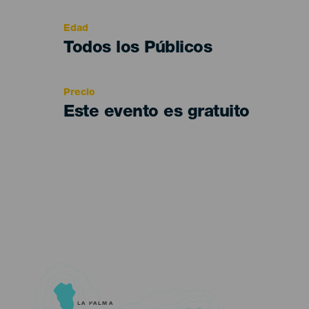
del
evento
Edad
Edad
Todos los Públicos
Recomendada
Precio
Este evento es gratuito
LA PALMA