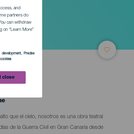
 access, and
Some partners do
. You can withdraw
ing on “Learn More”
os
s development
, Precise
l cookies
 close
ne
lto que el cielo, nosotros es una obra teatral
días de la Guerra Civil en Gran Canaria desde