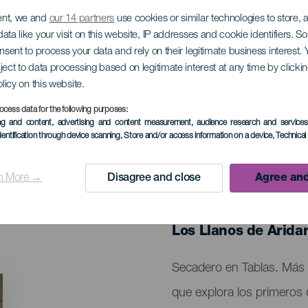
ent, we and
our 14 partners
use cookies or similar technologies to store,
ata like your visit on this website, IP addresses and cookie identifiers. 
onsent to process your data and rely on their legitimate business interest
ject to data processing based on legitimate interest at any time by click
que el cielo, nosotr
olicy on this website.
ocess data for the following purposes:
ing and content, advertising and content measurement, audience research and service
dentification through device scanning
, Store and/or access information on a device
, Technica
n More →
Disagree and close
Agree and
EVENTO PASADO
02 Noviembre 2024
Localidad
Los Llanos de Arida
Descripción
Secadero en Tablas. Más a
del
que explora los primeros 