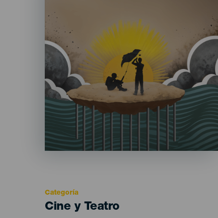
Categoría
Categoría
Cine y Teatro