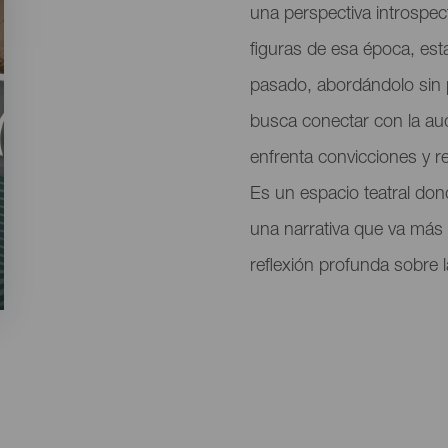
evento
una perspectiva introspect
figuras de esa época, esta
pasado, abordándolo sin p
busca conectar con la aud
enfrenta convicciones y r
Es un espacio teatral don
una narrativa que va más a
reflexión profunda sobre l