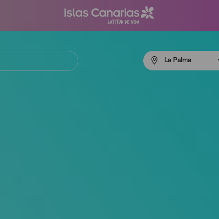
Menú
La Palma
navigation
La
Palma