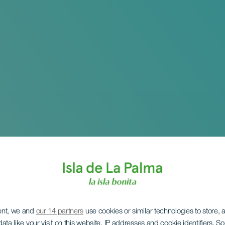
ent, we and
our 14 partners
use cookies or similar technologies to store,
ata like your visit on this website, IP addresses and cookie identifiers. 