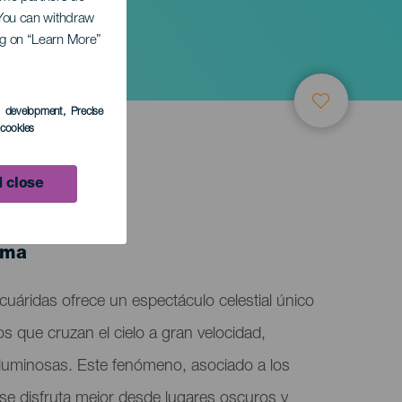
. You can withdraw
ing on “Learn More”
idas
s development
, Precise
l cookies
 close
lma
 Acuáridas ofrece un espectáculo celestial único
 que cruzan el cielo a gran velocidad,
s luminosas. Este fenómeno, asociado a los
 se disfruta mejor desde lugares oscuros y