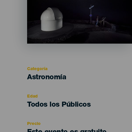
Categoría
Categoría
Astronomía
del
evento
Edad
Edad
Todos los Públicos
Recomendada
Precio