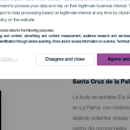
onsent to process your data and rely on their legitimate business interest
ject to data processing based on legitimate interest at any time by click
estrellas: Eta Acuár
olicy on this website.
ocess data for the following purposes:
ing and content, advertising and content measurement, audience research and service
dentification through device scanning
, Store and/or access information on a device
, Technica
n More →
Disagree and close
Agree and
EVENTO PASADO
19 Abril al 28 Mayo
Localidad
Santa Cruz de la Pa
Descripción
La lluvia de estrellas Eta
del
en La Palma, con meteoros
evento
dejando brillantes estela
restos del cometa Halley,