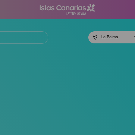
Menú
La Palma
navigation
La
Palma