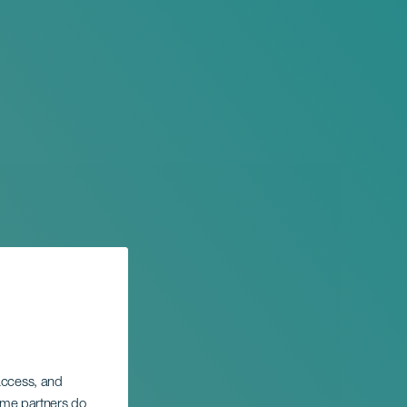
 access, and
Some partners do