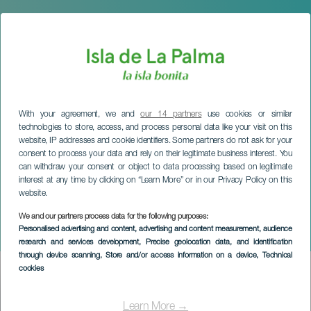
With your agreement, we and
our 14 partners
use cookies or similar
technologies to store, access, and process personal data like your visit on this
website, IP addresses and cookie identifiers. Some partners do not ask for your
consent to process your data and rely on their legitimate business interest. You
can withdraw your consent or object to data processing based on legitimate
interest at any time by clicking on “Learn More” or in our Privacy Policy on this
website.
We and our partners process data for the following purposes:
LA PALMA
Personalised advertising and content, advertising and content measurement, audience
Latino Word Fest
research and services development
, Precise geolocation data, and identification
through device scanning
, Store and/or access information on a device
, Technical
cookies
Imagen
Listado
Learn More →