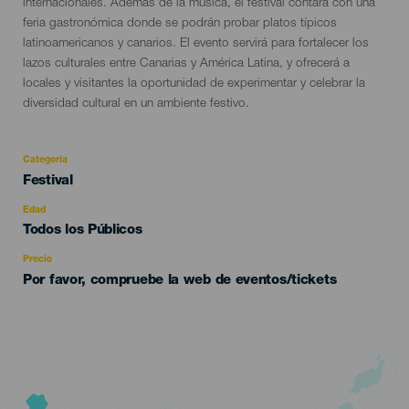
internacionales. Además de la música, el festival contará con una
feria gastronómica donde se podrán probar platos típicos
latinoamericanos y canarios. El evento servirá para fortalecer los
lazos culturales entre Canarias y América Latina, y ofrecerá a
locales y visitantes la oportunidad de experimentar y celebrar la
diversidad cultural en un ambiente festivo.
Categoría
Categoría
Festival
del
evento
Edad
Edad
Todos los Públicos
Recomendada
Precio
Por favor, compruebe la web de eventos/tickets