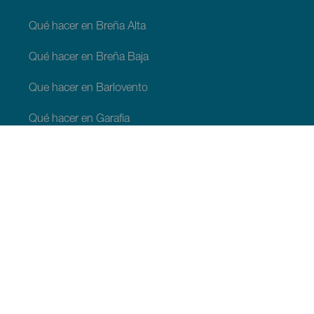
Qué hacer en Breña Alta
Qué hacer en Breña Baja
Que hacer en Barlovento
Qué hacer en Garafia
Qué hacer en Los Llanos de Aridane
Qué hacer en Puntagorda
Qué hacer en San Andrés y Sauces
Qué hacer en Tijarafe
Qué hacer en Villa de Mazo