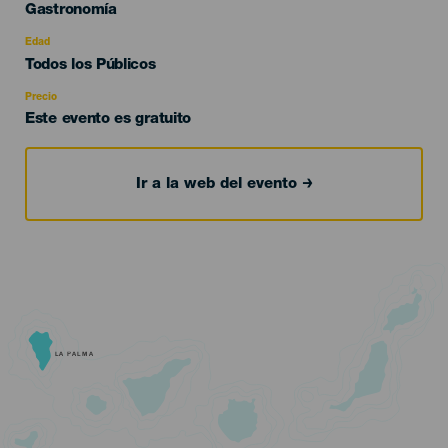
Categoría
Gastronomía
del
evento
Edad
Edad
Todos los Públicos
Recomendada
Precio
Este evento es gratuito
Ir a la web del evento
LA PALMA