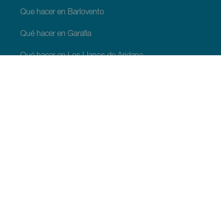
Que hacer en Barlovento
Qué hacer en Garafia
Qué hacer en Los Llanos de Aridane
Qué hacer en Puntagorda
Qué hacer en San Andrés y Sauces
Qué hacer en Tijarafe
Qué hacer en Villa de Mazo
QUE VER Y HACER