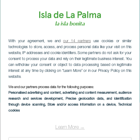
With your agreement, we and
our 14 partners
use cookies or similar
technologies to store, access, and process personal data like your visit on this
website, IP addresses and cookie identifiers. Some partners do not ask for your
consent to process your data and rely on their legitimate business interest. You
can withdraw your consent or object to data processing based on legitimate
interest at any time by clicking on “Learn More” or in our Privacy Policy on this
website.
We and our partners process data for the following purposes:
LA PALMA
Personalised advertising and content, advertising and content measurement, audience
Gastromar
research and services development
, Precise geolocation data, and identification
through device scanning
, Store and/or access information on a device
, Technical
cookies
Imagen
Listado
Learn More →