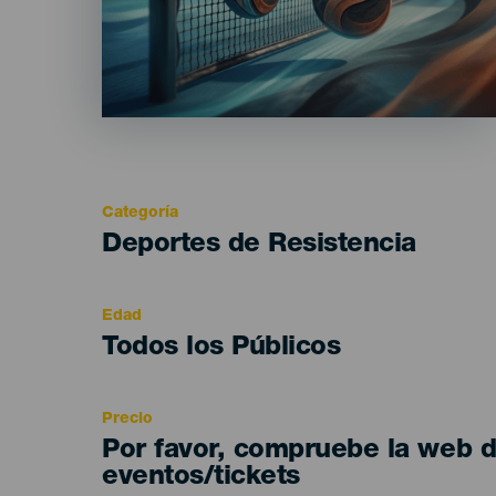
Categoría
Categoría
Deportes de Resistencia
del
evento
Edad
Edad
Todos los Públicos
Recomendada
Precio
Por favor, compruebe la web 
eventos/tickets