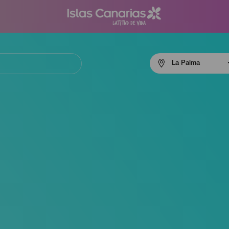
Menú
La Palma
navigation
La
Palma