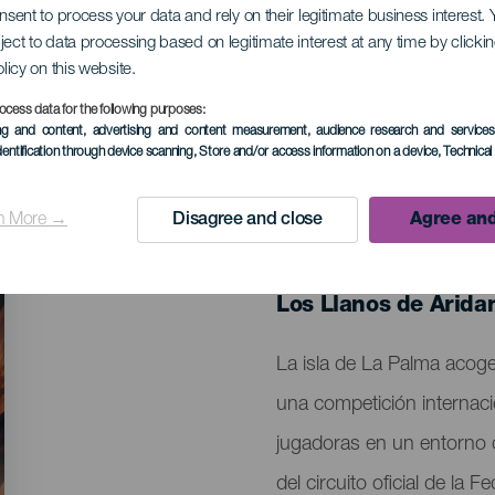
onsent to process your data and rely on their legitimate business interest
ject to data processing based on legitimate interest at any time by click
e Aquahobby Isla de
olicy on this website.
ocess data for the following purposes:
ing and content, advertising and content measurement, audience research and service
dentification through device scanning
, Store and/or access information on a device
, Technica
n More →
Disagree and close
Agree and
EVENTO PASADO
20 al 26 Abril
Localidad
Los Llanos de Arida
Descripción
La isla de La Palma acog
del
una competición internaci
evento
jugadoras en un entorno d
del circuito oficial de la 