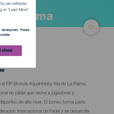
. You can withdraw
ing on “Learn More”
 la Palma
s development
, Precise
l cookies
 close
ne
e el FIP Bronze AquaHobby Isla de La Palma,
onal de pádel que reúne a jugadores y
eportivo de alto nivel. El torneo forma parte
Federación Internacional de Pádel y se desarrolla