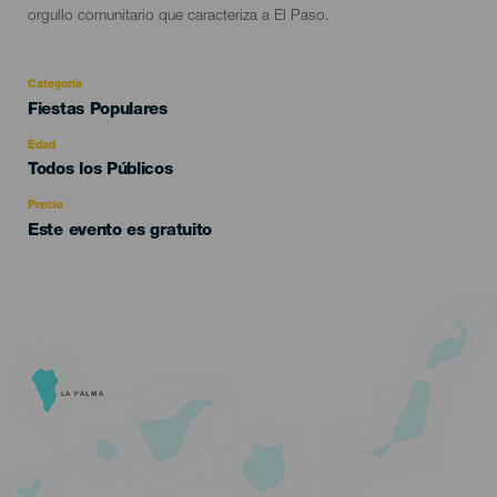
orgullo comunitario que caracteriza a El Paso.
Categoría
Categoría
Fiestas Populares
del
evento
Edad
Edad
Todos los Públicos
Recomendada
Precio
Este evento es gratuito
LA PALMA