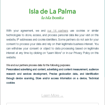
With your agreement, we and
our 14 partners
use cookies or similar
technologies to store, access, and process personal data like your visit on this
website, IP addresses and cookie identifiers. Some partners do not ask for your
consent to process your data and rely on their legitimate business interest. You
can withdraw your consent or object to data processing based on legitimate
interest at any time by clicking on “Learn More” or in our Privacy Policy on this
website.
LA PALMA
Fiestas del Sagrado
We and our partners process data for the following purposes:
Personalised advertising and content, advertising and content measurement, audience
Corazón
research and services development
, Precise geolocation data, and identification
through device scanning
, Store and/or access information on a device
, Technical
cookies
Imagen
Listado
Learn More →