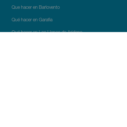
Que hacer en Barlovento
Qué hacer en Garafia
Qué hacer en Los Llanos de Aridane
Qué hacer en Puntagorda
Qué hacer en San Andrés y Sauces
Qué hacer en Tijarafe
Qué hacer en Villa de Mazo
QUE VER Y HACER