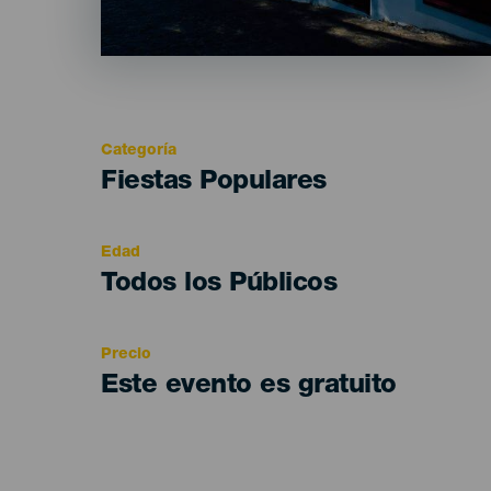
Categoría
Categoría
Fiestas Populares
del
evento
Edad
Edad
Todos los Públicos
Recomendada
Precio
Este evento es gratuito