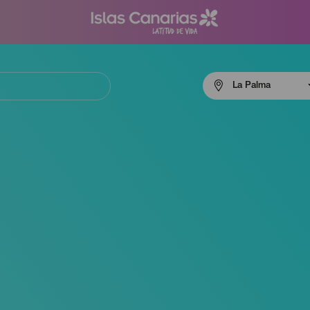
Menú
La Palma
navigation
La
Palma