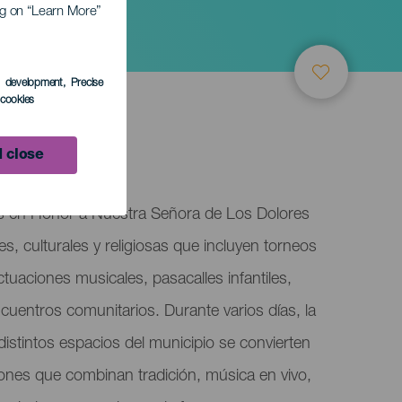
ing on “Learn More”
s development
, Precise
l cookies
 close
as en Honor a Nuestra Señora de Los Dolores
s, culturales y religiosas que incluyen torneos
ctuaciones musicales, pasacalles infantiles,
uentros comunitarios. Durante varios días, la
distintos espacios del municipio se convierten
ones que combinan tradición, música en vivo,