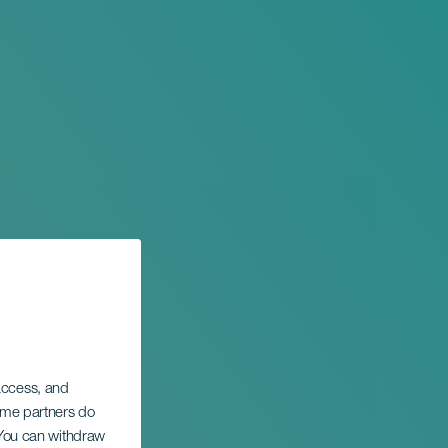
 access, and
Some partners do
. You can withdraw