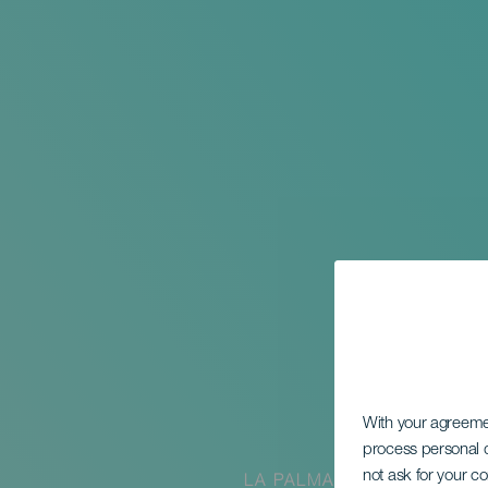
With your agreem
process personal d
not ask for your c
LA PALMA