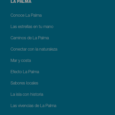
Menú
LA PALMA
footer
La
Palma
Conoce La Palma
Las estrellas en tu mano
Caminos de La Palma
Conectar con la naturaleza
Mar y costa
Efecto La Palma
Sabores locales
La isla con historia
Las vivencias de La Palma