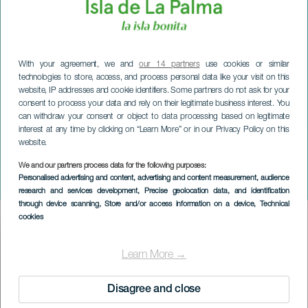
With your agreement, we and
our 14 partners
use cookies or similar
technologies to store, access, and process personal data like your visit on this
website, IP addresses and cookie identifiers. Some partners do not ask for your
consent to process your data and rely on their legitimate business interest. You
can withdraw your consent or object to data processing based on legitimate
interest at any time by clicking on “Learn More” or in our Privacy Policy on this
website.
We and our partners process data for the following purposes:
LA PALMA
Personalised advertising and content, advertising and content measurement, audience
Fiesta de La Concepción
research and services development
, Precise geolocation data, and identification
through device scanning
, Store and/or access information on a device
, Technical
cookies
Imagen
Listado
Learn More →
Disagree and close