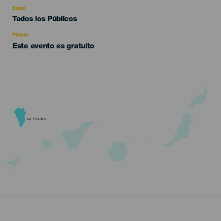
evento
Edad
Edad
Todos los Públicos
Recomendada
Precio
Este evento es gratuito
LA PALMA