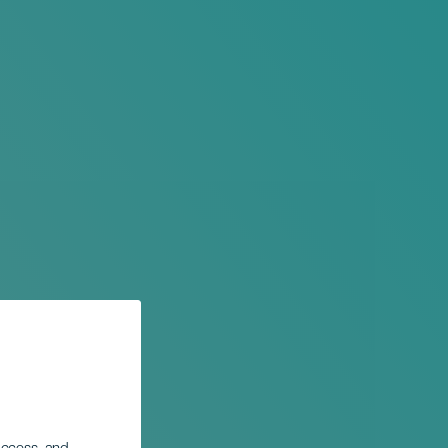
xico -