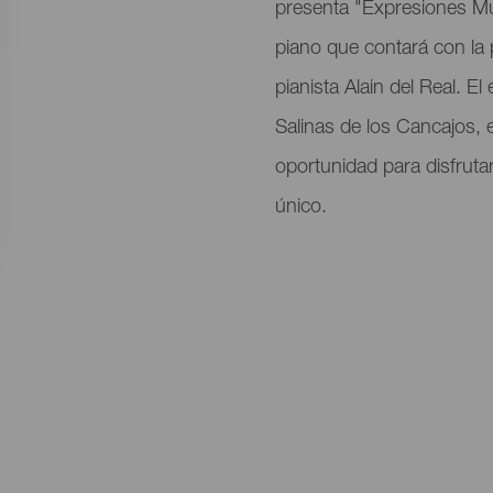
del
presenta "Expresiones Mus
evento
piano que contará con la p
pianista Alain del Real. El
Salinas de los Cancajos, 
oportunidad para disfruta
único.