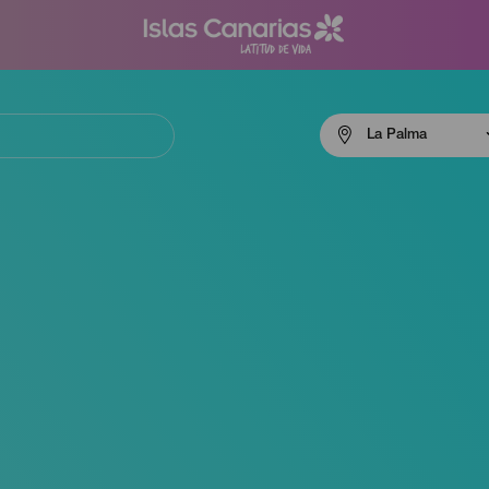
Menú
La Palma
navigation
La
Palma