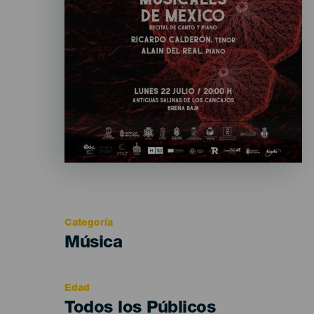
Categoría
Categoría
Música
del
evento
Edad
Edad
Todos los Públicos