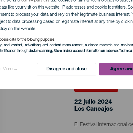
ent, we and
our 14 partners
use cookies or similar technologies to store,
ata like your visit on this website, IP addresses and cookie identifiers. 
de música española 
onsent to process your data and rely on their legitimate business interest
ject to data processing based on legitimate interest at any time by click
lma
olicy on this website.
ocess data for the following purposes:
ing and content, advertising and content measurement, audience research and service
dentification through device scanning
, Store and/or access information on a device
, Technica
n More →
Disagree and close
Agree and
EVENTO PASADO
22 julio 2024
Localidad
Los Cancajos
Descripción
El Festival Internacional