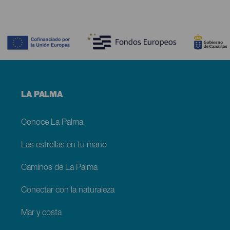
Contenido
Menú
LA PALMA
footer
La
Palma
Conoce La Palma
Las estrellas en tu mano
Caminos de La Palma
Conectar con la naturaleza
Mar y costa