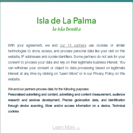
With your agreement, we and
our 14 partners
use cookies or similar
technologies to store, access, and process personal data like your visit on this
website, IP addresses and cookie identifiers. Some partners do not ask for your
consent to process your data and rely on their legitimate business interest. You
can withdraw your consent or object to data processing based on legitimate
interest at any time by clicking on “Learn More” or in our Privacy Policy on this
website.
We and our partners process data for the following purposes:
LA PALMA
Personalised advertising and content, advertising and content measurement, audience
Esperando a Godot
research and services development
, Precise geolocation data, and identification
through device scanning
, Store and/or access information on a device
, Technical
cookies
Imagen
Listado
Learn More →