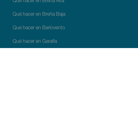
Qué hacer en Breña Alta
Qué hacer en Breña Baja
Que hacer en Barlovento
Qué hacer en Garafia
Qué hacer en Los Llanos de Aridane
Qué hacer en Puntagorda
Qué hacer en San Andrés y Sauces
Qué hacer en Tijarafe
Qué hacer en Villa de Mazo