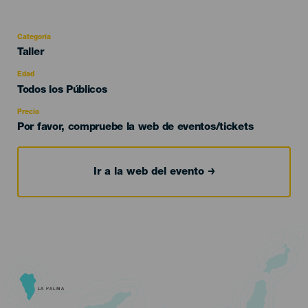
Categoría
Categoría
Taller
del
evento
Edad
Edad
Todos los Públicos
Recomendada
Precio
Por favor, compruebe la web de eventos/tickets
Ir a la web del evento
LA PALMA