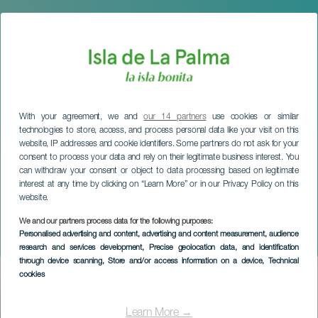
With your agreement, we and
our 14 partners
use cookies or similar
technologies to store, access, and process personal data like your visit on this
website, IP addresses and cookie identifiers. Some partners do not ask for your
consent to process your data and rely on their legitimate business interest. You
can withdraw your consent or object to data processing based on legitimate
interest at any time by clicking on “Learn More” or in our Privacy Policy on this
website.
We and our partners process data for the following purposes:
LA PALMA
Personalised advertising and content, advertising and content measurement, audience
Cena de magos
research and services development
, Precise geolocation data, and identification
through device scanning
, Store and/or access information on a device
, Technical
cookies
Imagen
Listado
Learn More →