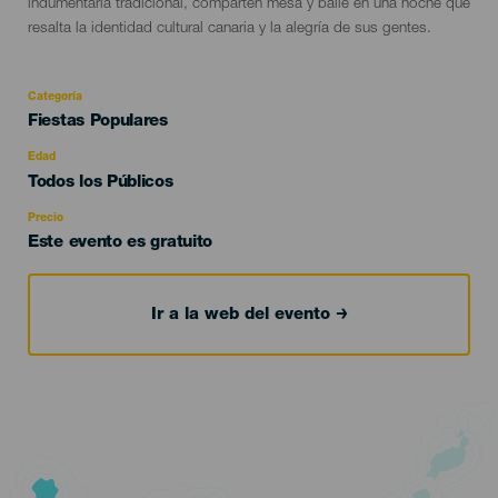
indumentaria tradicional, comparten mesa y baile en una noche que
resalta la identidad cultural canaria y la alegría de sus gentes.
Categoría
Categoría
Fiestas Populares
del
evento
Edad
Edad
Todos los Públicos
Recomendada
Precio
Este evento es gratuito
Ir a la web del evento