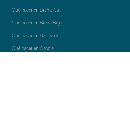
Qué hacer en Breña Alta
Qué hacer en Breña Baja
Que hacer en Barlovento
Qué hacer en Garafia
Qué hacer en Los Llanos de Aridane
Qué hacer en Puntagorda
Qué hacer en San Andrés y Sauces
Qué hacer en Tijarafe
Qué hacer en Villa de Mazo