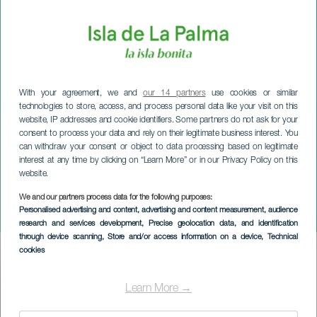
With your agreement, we and
our 14 partners
use cookies or similar
technologies to store, access, and process personal data like your visit on this
website, IP addresses and cookie identifiers. Some partners do not ask for your
consent to process your data and rely on their legitimate business interest. You
can withdraw your consent or object to data processing based on legitimate
interest at any time by clicking on “Learn More” or in our Privacy Policy on this
website.
LA PALMA
Bolboreta: Festival de
We and our partners process data for the following purposes:
Personalised advertising and content, advertising and content measurement, audience
Ilustración
research and services development
, Precise geolocation data, and identification
through device scanning
, Store and/or access information on a device
, Technical
cookies
Imagen
Listado
Learn More →