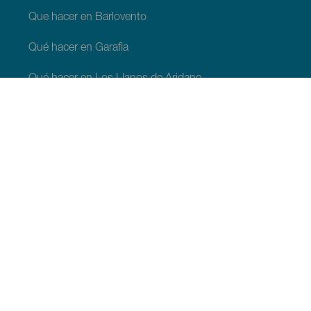
Que hacer en Barlovento
Qué hacer en Garafia
Qué hacer en Los Llanos de Aridane
Qué hacer en Puntagorda
Qué hacer en San Andrés y Sauces
Qué hacer en Tijarafe
Qué hacer en Villa de Mazo
QUE VER Y HACER