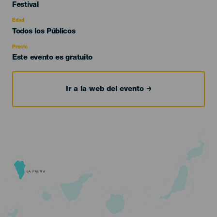
Categoría
Festival
del
evento
Edad
Edad
Todos los Públicos
Recomendada
Precio
Este evento es gratuito
Ir a la web del evento
LA PALMA